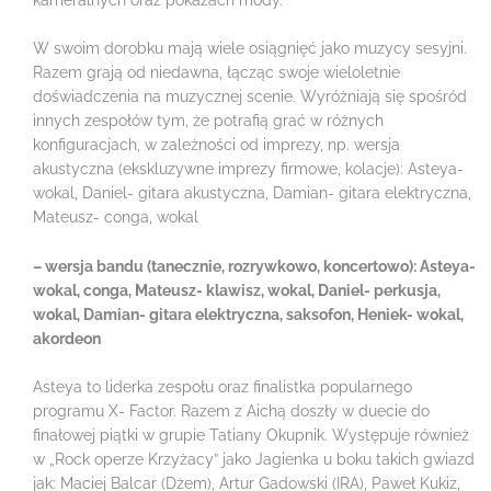
W swoim dorobku mają wiele osiągnięć jako muzycy sesyjni.
Razem grają od niedawna, łącząc swoje wieloletnie
doświadczenia na muzycznej scenie. Wyróżniają się spośród
innych zespołów tym, że potrafią grać w różnych
konfiguracjach, w zależności od imprezy, np. wersja
akustyczna (ekskluzywne imprezy firmowe, kolacje): Asteya-
wokal, Daniel- gitara akustyczna, Damian- gitara elektryczna,
Mateusz- conga, wokal
– wersja bandu (tanecznie, rozrywkowo, koncertowo): Asteya-
wokal, conga, Mateusz- klawisz, wokal, Daniel- perkusja,
wokal, Damian- gitara elektryczna, saksofon, Heniek- wokal,
akordeon
Asteya to liderka zespołu oraz finalistka popularnego
programu X- Factor. Razem z Aichą doszły w duecie do
finałowej piątki w grupie Tatiany Okupnik. Występuje również
w „Rock operze Krzyżacy” jako Jagienka u boku takich gwiazd
jak: Maciej Balcar (Dżem), Artur Gadowski (IRA), Paweł Kukiz,