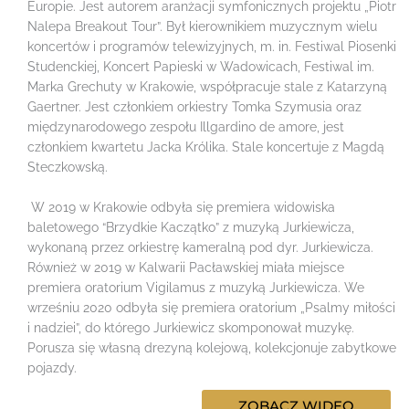
Europie. Jest autorem aranżacji symfonicznych projektu „Piotr
Nalepa Breakout Tour”. Był kierownikiem muzycznym wielu
koncertów i programów telewizyjnych, m. in. Festiwal Piosenki
Studenckiej, Koncert Papieski w Wadowicach, Festiwal im.
Marka Grechuty w Krakowie, współpracuje stale z Katarzyną
Gaertner. Jest członkiem orkiestry Tomka Szymusia oraz
międzynarodowego zespołu Illgardino de amore, jest
członkiem kwartetu Jacka Królika. Stale koncertuje z Magdą
Steczkowską.
W 2019 w Krakowie odbyła się premiera widowiska
baletowego “Brzydkie Kaczątko” z muzyką Jurkiewicza,
wykonaną przez orkiestrę kameralną pod dyr. Jurkiewicza.
Również w 2019 w Kalwarii Pacławskiej miała miejsce
premiera oratorium Vigilamus z muzyką Jurkiewicza. We
wrześniu 2020 odbyła się premiera oratorium „Psalmy miłości
i nadziei”, do którego Jurkiewicz skomponował muzykę.
Porusza się własną drezyną kolejową, kolekcjonuje zabytkowe
pojazdy.
ZOBACZ WIDEO