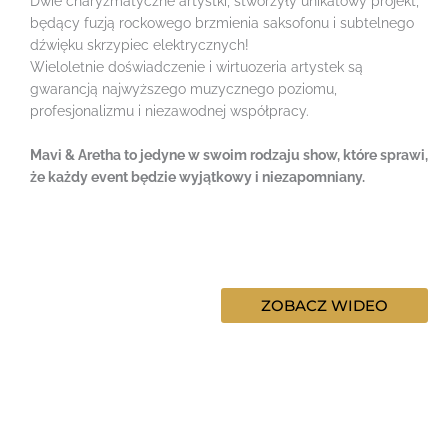
Dwie charyzmatyczne artystki, stworzyły unikatowy projekt,
będący fuzją rockowego brzmienia saksofonu i subtelnego
dźwięku skrzypiec elektrycznych!
Wieloletnie doświadczenie i wirtuozeria artystek są
gwarancją najwyższego muzycznego poziomu,
profesjonalizmu i niezawodnej współpracy.
Mavi & Aretha to jedyne w swoim rodzaju show, które sprawi,
że każdy event będzie wyjątkowy i niezapomniany.
ZOBACZ WIDEO