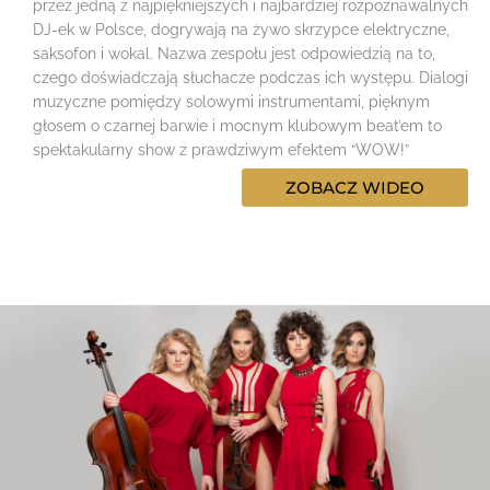
przez jedną z najpiękniejszych i najbardziej rozpoznawalnych
DJ-ek w Polsce, dogrywają na żywo skrzypce elektryczne,
saksofon i wokal. Nazwa zespołu jest odpowiedzią na to,
czego doświadczają słuchacze podczas ich występu. Dialogi
muzyczne pomiędzy solowymi instrumentami, pięknym
głosem o czarnej barwie i mocnym klubowym beat’em to
spektakularny show z prawdziwym efektem “WOW!”
ZOBACZ WIDEO