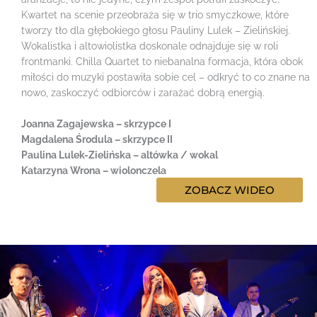
Kwartet na scenie przeobraża się w trio smyczkowe, które
tworzy tło dla głębokiego głosu Pauliny Lulek – Zielińskiej.
Wokalistka i altowiolistka doskonale odnajduje się w roli
frontmanki. Chilla Quartet to niebanalna formacja, która obok
miłości do muzyki postawiła sobie cel – odkryć to co znane na
nowo, zaskoczyć odbiorców i zarażać dobrą energią.
Joanna Zagajewska – skrzypce I
Magdalena Środula – skrzypce II
Paulina Lulek-Zielińska – altówka / wokal
Katarzyna Wrona – wiolonczela
ZOBACZ WIDEO