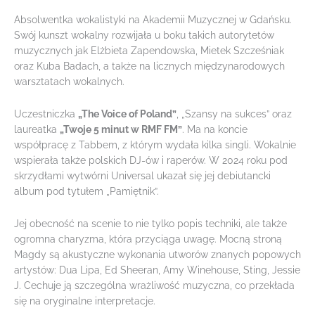
Absolwentka wokalistyki na Akademii Muzycznej w Gdańsku.
Swój kunszt wokalny rozwijała u boku takich autorytetów
muzycznych jak Elżbieta Zapendowska, Mietek Szcześniak
oraz Kuba Badach, a także na licznych międzynarodowych
warsztatach wokalnych.
Uczestniczka
„The Voice of Poland”
, „Szansy na sukces” oraz
laureatka
„Twoje 5 minut w RMF FM”
. Ma na koncie
współpracę z Tabbem, z którym wydała kilka singli. Wokalnie
wspierała także polskich DJ-ów i raperów. W 2024 roku pod
skrzydłami wytwórni Universal ukazał się jej debiutancki
album pod tytułem „Pamiętnik”.
Jej obecność na scenie to nie tylko popis techniki, ale także
ogromna charyzma, która przyciąga uwagę. Mocną stroną
Magdy są akustyczne wykonania utworów znanych popowych
artystów: Dua Lipa, Ed Sheeran, Amy Winehouse, Sting, Jessie
J. Cechuje ją szczególna wrażliwość muzyczna, co przekłada
się na oryginalne interpretacje.