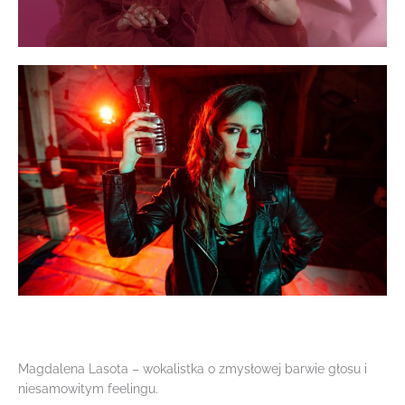
Magdalena Lasota – wokalistka o zmysłowej barwie głosu i
niesamowitym feelingu.