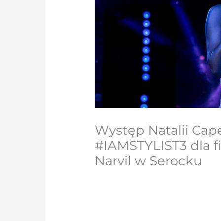
Występ Natalii Cap
#IAMSTYLIST3 dla 
Narvil w Serocku