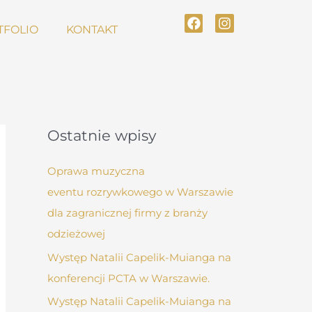
F
I
TFOLIO
KONTAKT
a
n
c
s
e
t
b
a
o
g
o
r
k
a
m
Ostatnie wpisy
Oprawa muzyczna
eventu rozrywkowego w Warszawie
dla zagranicznej firmy z branży
odzieżowej
Występ Natalii Capelik-Muianga na
konferencji PCTA w Warszawie.
Występ Natalii Capelik-Muianga na